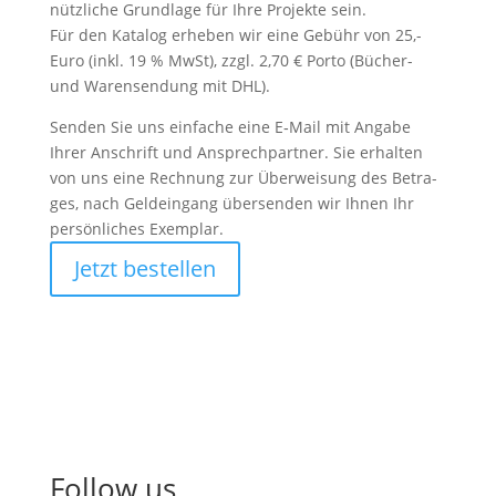
nütz­li­che Grund­la­ge für Ihre Pro­jek­te sein.
Für den Kata­log erhe­ben wir eine Gebühr von 25,-
Euro (inkl. 19 % MwSt), zzgl. 2,70 € Porto (Bücher-
und Waren­sen­dung mit DHL).
Senden Sie uns ein­fa­che eine E‑Mail mit Angabe
Ihrer Anschrift und Ansprech­part­ner. Sie erhal­ten
von uns eine Rech­nung zur Über­wei­sung des Betra­
ges, nach Geld­ein­gang über­sen­den wir Ihnen Ihr
per­sön­li­ches Exem­plar.
Jetzt bestel­len
Follow us