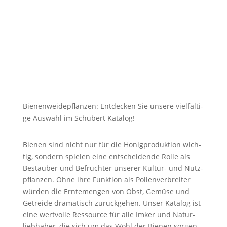
Bie­nen­wei­de­pflan­zen: Ent­de­cken Sie unsere viel­fäl­ti­
ge Aus­wahl im Schu­bert Kata­log!
Bienen sind nicht nur für die Honig­pro­duk­ti­on wich­
tig, son­dern spie­len eine ent­schei­den­de Rolle als
Bestäu­ber und Befruch­ter unse­rer Kultur- und Nutz­
pflan­zen. Ohne ihre Funk­ti­on als Pol­len­ver­brei­ter
würden die Ern­te­men­gen von Obst, Gemüse und
Getrei­de dra­ma­tisch zurück­ge­hen. Unser Kata­log ist
eine wert­vol­le Res­sour­ce für alle Imker und Natur­
lieb­ha­ber, die sich um das Wohl der Bienen sorgen.