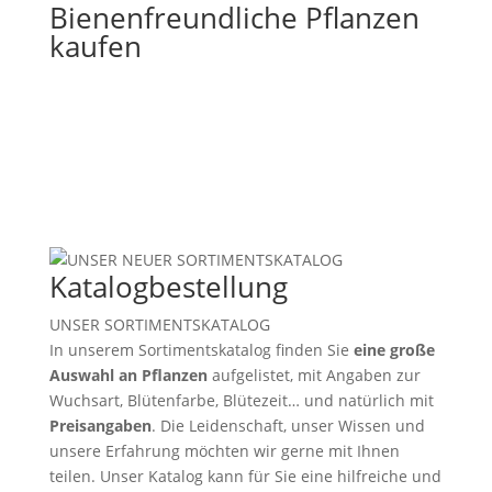
Bie­nen­freund­li­che Pflan­zen
kaufen
Kata­log­be­stel­lung
UNSER SOR­TI­MENTS­KA­TA­LOG
In unse­rem Sor­ti­ments­ka­ta­log finden Sie
eine große
Aus­wahl an
Pflan­zen
auf­ge­lis­tet, mit Anga­ben zur
Wuchs­art, Blü­ten­far­be, Blü­te­zeit… und natür­lich mit
Preis­an­ga­ben
. Die Lei­den­schaft, unser Wissen und
unsere Erfah­rung möch­ten wir gerne mit Ihnen
teilen. Unser Kata­log kann für Sie eine hilf­rei­che und