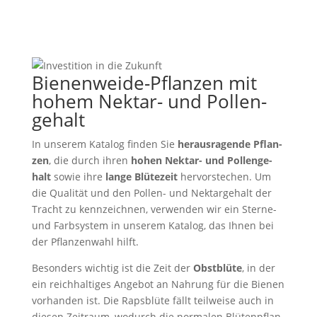
Bie­nen­wei­de-Pflan­zen mit
hohem Nektar- und Pol­len­
ge­halt
In unse­rem Kata­log finden Sie
her­aus­ra­gen­de Pflan­
zen
, die durch ihren
hohen Nektar- und Pol­len­ge­
halt
sowie ihre
lange Blü­te­zeit
her­vor­ste­chen. Um
die Qua­li­tät und den Pollen- und Nek­tar­ge­halt der
Tracht zu kenn­zeich­nen, ver­wen­den wir ein Sterne-
und Farb­sys­tem in unse­rem Kata­log, das Ihnen bei
der Pflan­zen­wahl hilft.
Beson­ders wich­tig ist die Zeit der
Obst­blü­te
, in der
ein reich­hal­ti­ges Ange­bot an Nah­rung für die Bienen
vor­han­den ist. Die Raps­blü­te fällt teil­wei­se auch in
diesen Zeit­raum, wodurch die nor­ma­len Blü­ten­pflan­