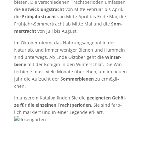
bieten. Die ver­schie­de­nen Tracht­pe­ri­oden umfas­sen
die
Ent­wick­lungs­tracht
von Mitte Febru­ar bis April,
die
Früh­jahrs­tracht
von Mitte April bis Ende Mai, die
Früh­jahr-Som­mer­tracht ab Mitte Mai und die
Som­
mer­tracht
von Juli bis August.
Im Okto­ber nimmt das Nah­rungs­an­ge­bot in der
Natur ab, und immer weni­ger Bienen und Hum­meln
sind unter­wegs. Ab Ende Okto­ber geht die
Win­ter­
bie­ne
mit der Köni­gin in den Win­ter­schlaf. Die Win­
ter­bie­ne muss viele Monate über­le­ben, um im neuen
Jahr die Auf­zucht der
Som­mer­bie­nen
zu ermög­li­
chen.
In unse­rem Kata­log finden Sie die
geeig­ne­ten Gehöl­
ze für die ein­zel­nen Tracht­pe­ri­oden
. Sie sind farb­
lich mar­kiert und in einer Legen­de erklärt.