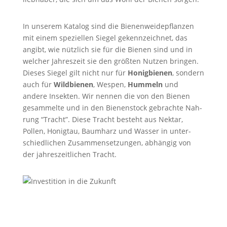
In unse­rem Kata­log sind die Bie­nen­wei­de­pflan­zen
mit einem spe­zi­el­len Siegel gekenn­zeich­net, das
angibt, wie nütz­lich sie für die Bienen sind und in
wel­cher Jah­res­zeit sie den größ­ten Nutzen brin­gen.
Dieses Siegel gilt nicht nur für
Honig­bie­nen
, son­dern
auch für
Wild­bie­nen
, Wespen,
Hum­meln
und
andere Insek­ten. Wir nennen die von den Bienen
gesam­mel­te und in den Bie­nen­stock gebrach­te Nah­
rung “Tracht”. Diese Tracht besteht aus Nektar,
Pollen, Honig­tau, Baum­harz und Wasser in unter­
schied­li­chen Zusam­men­set­zun­gen, abhän­gig von
der jah­res­zeit­li­chen Tracht.