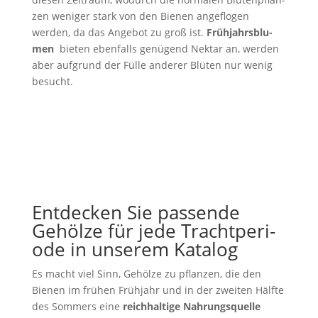
zen weni­ger stark von den Bienen ange­flo­gen
werden, da das Ange­bot zu groß ist.
Früh­jahrs­blu­
men
bieten eben­falls genü­gend Nektar an, werden
aber auf­grund der Fülle ande­rer Blüten nur wenig
besucht.
Ent­de­cken Sie pas­sen­de
Gehöl­ze für jede Tracht­pe­ri­
ode in unse­rem Kata­log
Es macht viel Sinn, Gehöl­ze zu pflan­zen, die den
Bienen im frühen Früh­jahr und in der zwei­ten Hälfte
des Som­mers eine
reich­hal­ti­ge Nah­rungs­quel­le