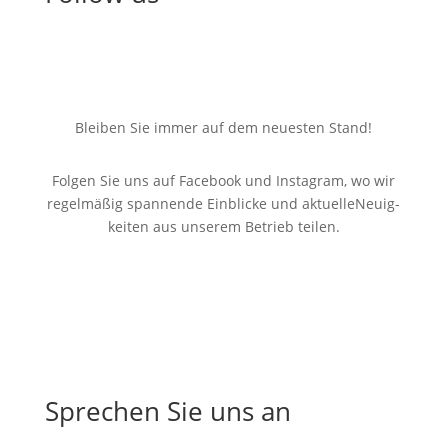
Blei­ben Sie immer auf dem neu­es­ten Stand!
Folgen Sie uns auf Face­book und Insta­gram, wo wir
regel­mä­ßig span­nen­de Ein­bli­cke und aktu­el­leNeu­ig­
kei­ten aus unse­rem Betrieb teilen.
Spre­chen Sie uns an